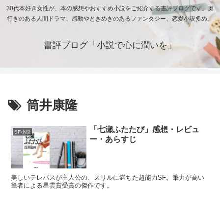
30代本好き女性が、本の感想やおすすめ小説をご紹介する書評ブログです。奥
行きのある人間ドラマ、感動やときめきのあるファンタジー、恋愛小説多め。
書評ブログ「小説で心に潤いを」
筒井康隆
「七瀬ふたたび」感想・レビュ
SF小説
ー・あらすじ
美しいテレパスが主人公の、スリルに満ちた超能力SF。筆力が高い
筆者による星雲賞受賞の傑作です。