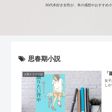
30代本好き女性が、本の感想やおすすめ
思春期小説
「
人間ドラマ小説
女子
しが