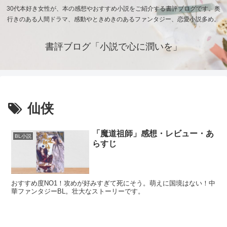
30代本好き女性が、本の感想やおすすめ小説をご紹介する書評ブログです。奥
行きのある人間ドラマ、感動やときめきのあるファンタジー、恋愛小説多め。
書評ブログ「小説で心に潤いを」
仙侠
「魔道祖師」感想・レビュー・あ
BL小説
らすじ
おすすめ度NO1！攻めが好みすぎて死にそう。萌えに国境はない！中
華ファンタジーBL。壮大なストーリーです。