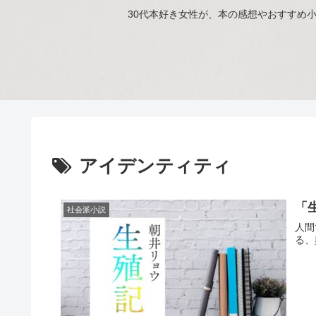
30代本好き女性が、本の感想やおすすめ
アイデンティティ
「
社会派小説
人間
る、