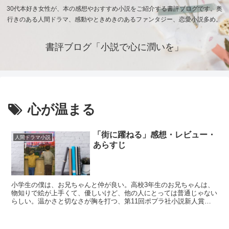
30代本好き女性が、本の感想やおすすめ小説をご紹介する書評ブログです。奥
行きのある人間ドラマ、感動やときめきのあるファンタジー、恋愛小説多め。
書評ブログ「小説で心に潤いを」
心が温まる
「街に躍ねる」感想・レビュー・
人間ドラマ小説
あらすじ
小学生の僕は、お兄ちゃんと仲が良い。高校3年生のお兄ちゃんは、
物知りで絵が上手くて、優しいけど、他の人にとっては普通じゃない
らしい。温かさと切なさが胸を打つ、第11回ポプラ社小説新人賞特
別賞受賞作。