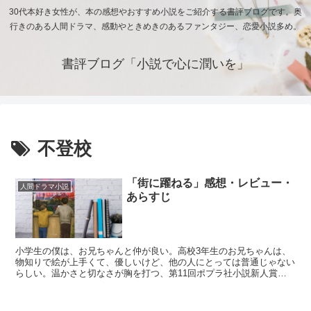
30代本好き女性が、本の感想やおすすめ小説をご紹介する書評ブログです。奥
行きのある人間ドラマ、感動やときめきのあるファンタジー、恋愛小説多め。
書評ブログ「小説で心に潤いを」
不登校
「街に躍ねる」感想・レビュー・
人間ドラマ小説
あらすじ
小学生の僕は、お兄ちゃんと仲が良い。高校3年生のお兄ちゃんは、
物知りで絵が上手くて、優しいけど、他の人にとっては普通じゃない
らしい。温かさと切なさが胸を打つ、第11回ポプラ社小説新人賞特
別賞受賞作。